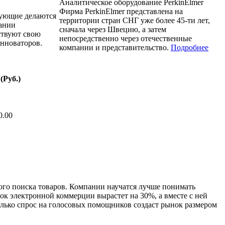
Аналитическое оборудование PerkinElmer
Фирма PerkinElmer представлена на
тующие делаются
территории стран СНГ уже более 45-ти лет,
ании
сначала через Швецию, а затем
ствуют свою
непосредственно через отечественные
нноваторов.
компании и представительство.
Подробнее
(Руб.)
0.00
ого поиска товаров. Компании научатся лучше понимать
ок электронной коммерции вырастет на 30%, а вместе с ней
олько спрос на голосовых помощников создаст рынок размером