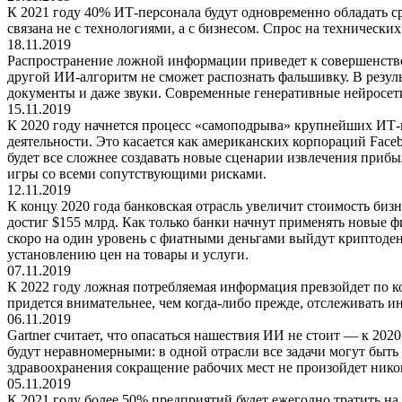
К 2021 году 40% ИТ-персонала будут одновременно обладать с
связана не с технологиями, а с бизнесом. Спрос на технических
18.11.2019
Распространение ложной информации приведет к совершенствов
другой ИИ-алгоритм не сможет распознать фальшивку. В резул
документы и даже звуки. Современные генеративные нейросет
15.11.2019
К 2020 году начнется процесс «самоподрыва» крупнейших ИТ-
деятельности. Это касается как американских корпораций Faceb
будет все сложнее создавать новые сценарии извлечения приб
игры со всеми сопутствующими рисками.
12.11.2019
К концу 2020 года банковская отрасль увеличит стоимость биз
достиг $155 млрд. Как только банки начнут применять новые фи
скоро на один уровень с фиатными деньгами выйдут криптоден
установлению цен на товары и услуги.
07.11.2019
К 2022 году ложная потребляемая информация превзойдет по к
придется внимательнее, чем когда-либо прежде, отслеживать 
06.11.2019
Gartner считает, что опасаться нашествия ИИ не стоит — к 202
будут неравномерными: в одной отрасли все задачи могут быть 
здравоохранения сокращение рабочих мест не произойдет нико
05.11.2019
К 2021 году более 50% предприятий будет ежегодно тратить н