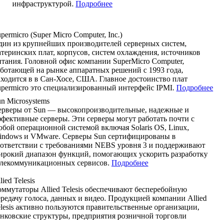
инфраструктурой.
Подробнее
permicro (Super Micro Computer, Inc.)
дин из крупнейших производителей серверных систем,
теринских плат, корпусов, систем охлаждения, источников
тания. Головной офис компании SuperMicro Computer,
аботающей на рынке аппаратных решений с 1993 года,
ходится в в Сан-Хосе, США. Главное достоинство плат
upermicro это специализированный интерфейс IPMI.
Подробнее
n Microsystems
ерверы от Sun — высокопроизводительные, надежные и
фективные серверы. Эти серверы могут работать почти с
бой операционной системой включая Solaris OS, Linux,
indows и VMware. Серверы Sun сертифицированы в
оответствии с требованиями NEBS уровня 3 и поддерживают
ирокий диапазон функций, помогающих ускорить разработку
елекоммуникационных сервисов.
Подробнее
lied Telesis
ммутаторы Allied Telesis обеспечивают бесперебойную
редачу голоса, данных и видео. Продукцией компании Allied
lesis активно пользуются правительственные организации,
анковские структуры, предприятия розничной торговли