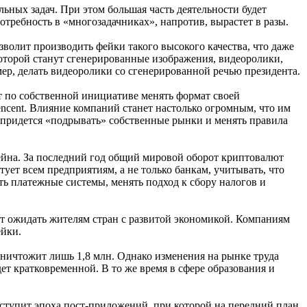
ьных задач. При этом большая часть деятельности будет
потребность в «многозадачниках», напротив, вырастет в разы.
олит производить фейки такого высокого качества, что даже
оторой станут сгенерированные изображения, видеоролики,
р, делать видеоролики со сгенерированной речью президента.
т по собственной инициативе менять формат своей
Tencent. Влияние компаний станет настолько огромным, что им
 придется «подрывать» собственные рынки и менять правила
чейна. За последний год общий мировой оборот криптовалют
ует всем предприятиям, а не только банкам, учитывать, что
ь платежные системы, менять подход к сбору налогов и
т ожидать жителям стран с развитой экономикой. Компаниям
ейки.
 уничтожит лишь 1,8 млн. Однако изменения на рынке труда
дет кратковременной. В то же время в сфере образования и
аступит эпоха пост-приложений, при которой на передний план