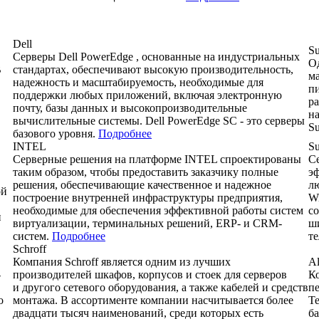
Dell
Su
Серверы Dell PowerEdge , основанные на индустриальных
О
В
стандартах, обеспечивают высокую производительность,
ма
надежность и масштабируемость, необходимые для
пи
поддержки любых приложений, включая электронную
р
почту, базы данных и высокопроизводительные
на
вычислительные системы. Dell PowerEdge SC - это серверы
S
базового уровня.
Подробнее
INTEL
Su
Серверные решения на платформе INTEL спроектированы
С
таким образом, чтобы предоставить заказчику полные
эф
решения, обеспечивающие качественное и надежное
лю
ой
построение внутренней инфраструктуры предприятия,
W
необходимые для обеспечения эффективной работы систем
с
и
виртуализации, терминальных решений, ERP- и CRM-
ш
систем.
Подробнее
т
Schroff
Компания Schroff является одним из лучших
Al
-
производителей шкафов, корпусов и стоек для серверов
Ко
и другого сетевого оборудования, а также кабелей и средств
пе
о
монтажа. В ассортименте компании насчитывается более
Te
двадцати тысяч наименований, среди которых есть
б