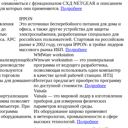
е ознакомиться с функционалом СХД NETGEAR и описанием
 для которых они применяются.
Подробнее
IPPON
авления
Это источники бесперебойного питания для дома и
 до
офиса, а также другие устройства для защиты
тью
электроснабжения, разработанные специально для
еса. APC
российских пользователей. Стартовав на российском
рынке в 2002 году, сегодня IPPON- в тройке лидеров
массового рынка ИБП.
Подробнее
WMWare workstation
ециализирующейся
Wmware workstation — это универальная
производстве
программа от ведущего разработчика,
пользуются
позволяющая использовать один компьютер
я торговли
в качестве целой рабочей станции. ИТЦ
ры для домашнего
Интеграл предлагает приобрести программу
по доступной стоимости.
Подробнее
Vaisala
виртуализации
Vaisala — это мировой лидер в изготовлении
мма позволяет
приборов для измерения физических
омпьютере. При
параметров воздушной среды.
Программа
Их оборудование широко применяют
 оборудованием.
в метеорологии, промышленности и сфере
высоких технологий.
Подробнее