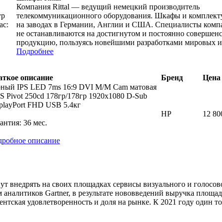
Компания Rittal — ведущий немецкий производитель
ур
телекоммуникационного оборудования. Шкафы и комплек
ас:
на заводах в Германии, Англии и США. Специалисты комп
не останавливаются на достигнутом и постоянно совершен
продукцию, пользуясь новейшими разработками мировых и
Подробнее
аткое описание
Бренд
Цена 
ный IPS LED 7ms 16:9 DVI M/M Cam матовая
 Pivot 250cd 178гр/178гр 1920x1080 D-Sub
playPort FHD USB 5.4кг
HP
12 80
антия: 36 мес.
дробное описание
ут внедрять на своих площадках сервисы визуального и голосов
 аналитиков Gartner, в результате нововведений выручка площад
нтская удовлетворенность и доля на рынке. К 2021 году один т