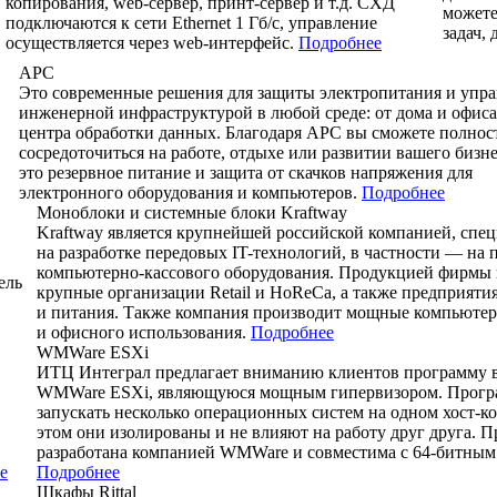
копирования, web-cервер, принт-сервер и т.д. СХД
может
подключаются к сети Ethernet 1 Гб/c, управление
задач,
осуществляется через web-интерфейс.
Подробнее
APC
Это современные решения для защиты электропитания и упр
инженерной инфраструктурой в любой среде: от дома и офиса
центра обработки данных. Благодаря APC вы сможете полнос
сосредоточиться на работе, отдыхе или развитии вашего бизн
это резервное питание и защита от скачков напряжения для
электронного оборудования и компьютеров.
Подробнее
Моноблоки и системные блоки Kraftway
Kraftway является крупнейшей российской компанией, сп
на разработке передовых IT-технологий, в частности — на 
компьютерно-кассового оборудования. Продукцией фирмы 
ель
крупные организации Retail и HoReCa, а также предприяти
и питания. Также компания производит мощные компьюте
и офисного использования.
Подробнее
WMWare ESXi
ИТЦ Интеграл предлагает вниманию клиентов программу 
WMWare ESXi, являющуюся мощным гипервизором. Програ
запускать несколько операционных систем на одном хост-к
этом они изолированы и не влияют на работу друг друга. 
разработана компанией WMWare и совместима с 64-битным
е
Подробнее
Шкафы Rittal