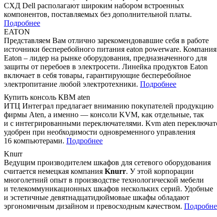
СХД Dell располагают широким набором встроенных
компонентов, поставляемых без дополнительной платы.
Подробнее
EATON
Представляем Вам отлично зарекомендовавшие себя в работе
источники бесперебойного питания eaton powerware. Компания
Eaton – лидер на рынке оборудования, предназначенного для
защиты от перебоев в электросети. Линейка продуктов Eaton
включает в себя товары, гарантирующие бесперебойное
электропитание любой электротехники.
Подробнее
Купить консоль КВМ aten
ИТЦ Интеграл предлагает вниманию покупателей продукцию
фирмы Aten, а именно — консоли KVM, как отдельные, так
и с интегрированными переключателями. Kvm aten переключат
удобрен при необходимости одновременного управления
16 компьютерами.
Подробнее
Knurr
Ведущим производителем шкафов для сетевого оборудования
считается немецкая компания
Knurr
. У этой корпорации
многолетний опыт в производстве технологической мебели
и телекоммуникационных шкафов нескольких серий. Удобные
и эстетичные девятнадцатидюймовые шкафы обладают
эргономичным дизайном и превосходным качеством.
Подробне