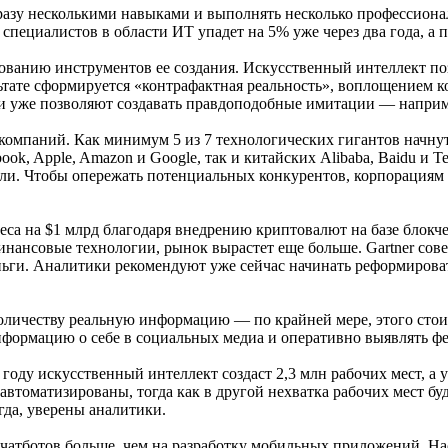
разу несколькими навыками и выполнять несколько профессионал
 специалистов в области ИТ упадет на 5% уже через два года, а 
анию инструментов ее создания. Искусственный интеллект позв
ьтате сформируется «контрафактная реальность», воплощением к
и уже позволяют создавать правдоподобные имитации — наприме
компаний. Как минимум 5 из 7 технологических гигантов начну
ook, Apple, Amazon и Google, так и китайских Alibaba, Baidu и 
ыли. Чтобы опережать потенциальных конкурентов, корпорациям
неса на $1 млрд благодаря внедрению криптовалют на базе блок
нансовые технологии, рынок вырастет еще больше. Gartner совет
ьги. Аналитики рекомендуют уже сейчас начинать реформироват
оличеству реальную информацию — по крайней мере, этого стои
информацию о себе в социальных медиа и оперативно выявлять ф
0 году искусственный интеллект создаст 2,3 млн рабочих мест, а
автоматизированы, тогда как в другой нехватка рабочих мест бу
гда, уверены аналитики.
а чатботов больше, чем на разработку мобильных приложений. Н