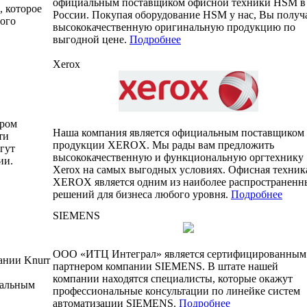
официальным поставщиком офисной техники HSM в
, которое
России. Покупая оборудование HSM у нас, Вы получ
бого
высококачественную оригинальную продукцию по
выгодной цене.
Подробнее
Xerox
ером
Наша компания является официальным поставщиком
ти
продукции XEROX. Мы рады вам предложить
гут
высококачественную и функциональную оргтехнику
ии.
Xerox на самых выгодных условиях. Офисная техник
XEROX является одним из наиболее распространенн
решений для бизнеса любого уровня.
Подробнее
SIEMENS
ООО «ИТЦ Интеграл» является сертифицированным
ании Knurr
партнером компании SIEMENS. В штате нашей
компании находятся специалисты, которые окажут
иальным
профессиональные консультации по линейке систем
автоматизации SIEMENS.
Подробнее