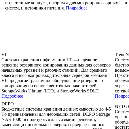
и настенные корпуса, и корпуса для микропроцессорных
и
систем, и источники питания.
Подробнее
HP
TrendN
Системы хранения информации HP —надежное
Систем
решение резервного копирования данных для серверов
быстро
начальных уровней и рабочих станций. Для среднего
возмож
класса и высокопроизводительных серверов компания
Практи
HP предлагает различное оборудование резервного
обслуж
копирования на основе ленточных накопителей
через 
StorageWorks Ultrium (LTO) и StorageWorks SDLT.
сетево
Подробнее
Подро
DEPO
NETG
Бюджетные системы хранения данных емкостью до 4-5
Систе
Тб предназначены для небольших сетей. DEPO Storage
органи
NAS 1000 используются для создания решений,
оборуд
заменяющих несколько серверов: сервер резервного
достат