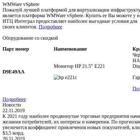
WMWare vSphere
Пожалуй лучшей платформой для виртуализации инфраструкт
является платформа WMWare vSphere. Купить ее Вы можете у н
ИТЦ Интеграл предоставляет наиболее выгодные условия для
своих клиентов.
Подробнее
Оборудование со скидкой
Парт номер
Наименование
Кр
Чер
HAS
Монитор HP 21.5" E221
Dis
D9E49AA
Гар
По
Подробнее
Новости
22.11.2019
К 2021 году наиболее продвинутые торговые предприятия начн
желания потребителей, их интересы и намерения. По прогнозам
увеличится коэффициент привлечения новых покупателей, клие
$3,5 млрд.
20.11.2019