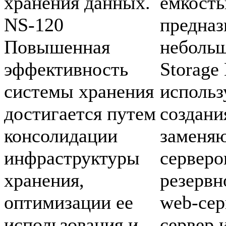
хранения данных.
емкость
NS-120
предназ
Повышенная
неболь
эффективность
Storage
системы хранения
использ
достигается путем
создани
консолидации
заменя
инфраструктуры
серверо
хранения,
резервн
оптимизации ее
web-cер
использования и
сервер 