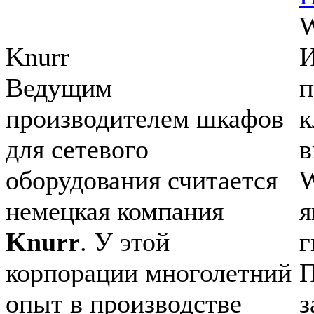
Knurr
И
Ведущим
п
производителем шкафов
к
для сетевого
в
оборудования считается
W
немецкая компания
Knurr
. У этой
г
корпорации многолетний
П
опыт в производстве
з