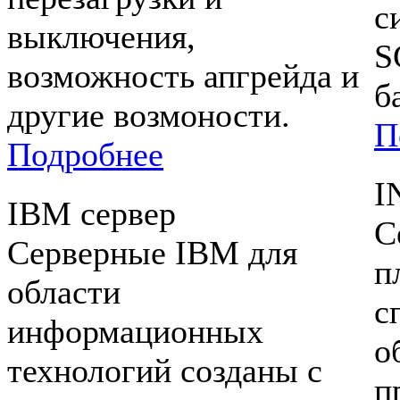
с
выключения,
S
возможность апгрейда и
б
другие возмоности.
П
Подробнее
I
IBM сервер
С
Серверные IBM для
п
области
с
информационных
о
технологий созданы с
п