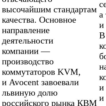
с
высочайшим стандартам
а
качества. Основное
и
направление
В
деятельности
к
компании —
б
производство
н
коммутаторов KVM,
к
и Avocent завоевали
и
львиную долю
и
российского рынка КВМ