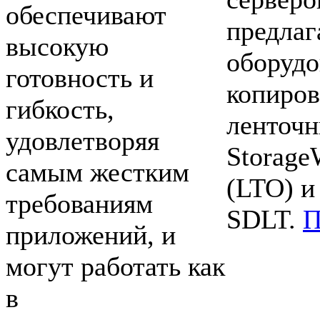
обеспечивают
предлаг
высокую
оборудо
готовность и
копиров
гибкость,
ленточн
удовлетворяя
Storage
самым жестким
(LTO) и
требованиям
SDLT.
П
приложений, и
могут работать как
в