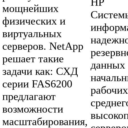
HP
мощнейших
Систем
физических и
информ
виртуальных
надежн
серверов. NetApp
резервн
решает такие
данных 
задачи как: СХД
начальн
серии FAS6200
рабочих
предлагают
среднег
возможности
высоко
масштабирования,
серверо