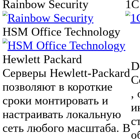
Rainbow Security
1
HSM Office Technology
Hewlett Packard
D
Cерверы Hewlett-Packard
С
позволяют в короткие
,
сроки монтировать и
и
настраивать локальную
с
сеть любого масштаба. В
о