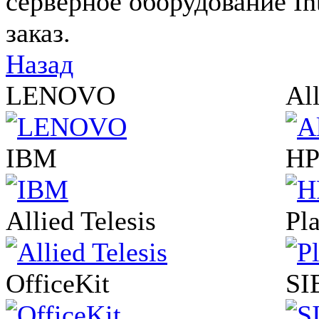
серверное оборудование In
заказ.
Назад
LENOVO
All
IBM
H
Allied Telesis
Pl
OfficeKit
SI