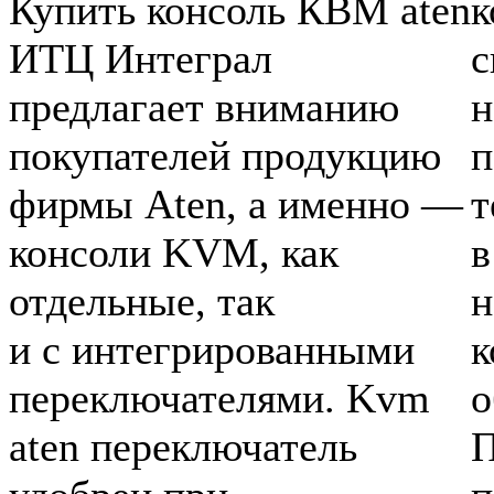
Купить консоль КВМ aten
к
ИТЦ Интеграл
с
предлагает вниманию
н
покупателей продукцию
п
фирмы Aten, а именно —
т
консоли KVM, как
в
отдельные, так
н
и с интегрированными
к
переключателями. Kvm
о
aten переключатель
П