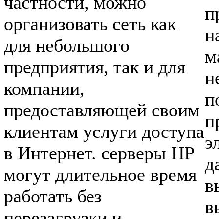
частности, можно
п
организовать сеть как
н
для небольшого
м
предприятия, так и для
н
компании,
п
предоставляющей своим
п
клиентам услуги доступа
э
в Интернет. серверы HP
д
могут длительное время
в
работать без
в
перезагрузки и