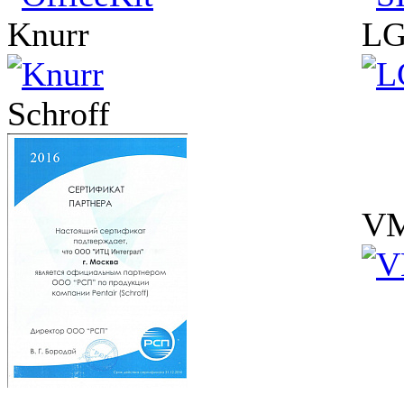
Knurr
L
Schroff
VM