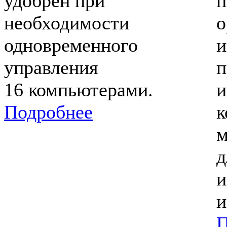
удобрен при
п
необходимости
о
одновременного
и
управления
п
16 компьютерами.
и
Подробнее
к
м
д
и
и
П