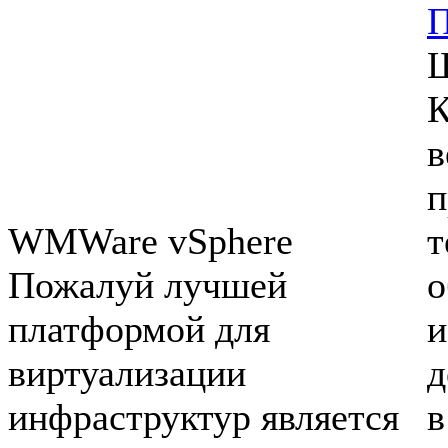
П
Ш
К
в
п
WMWare vSphere
т
Пожалуй лучшей
о
платформой для
и
виртуализации
д
инфраструктур является
в