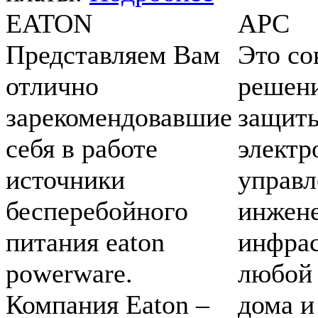
EATON
APC
Представляем Вам
Это с
отлично
решени
зарекомендовавшие
защит
себя в работе
электр
источники
управл
бесперебойного
инжен
питания eaton
инфрас
powerware.
любой 
Компания Eaton –
дома и