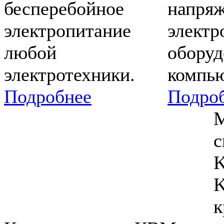
бесперебойное
напряж
электропитание
электр
любой
оборуд
электротехники.
компью
Подробнее
Подро
М
с
K
K
к