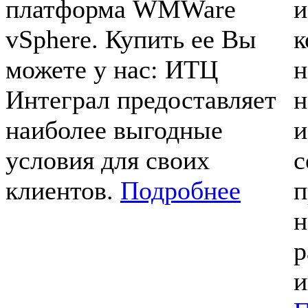
платформа WMWare
и
vSphere. Купить ее Вы
к
можете у нас: ИТЦ
н
Интеграл предоставляет
н
наиболее выгодные
и
условия для своих
с
клиентов.
Подробнее
п
н
р
и