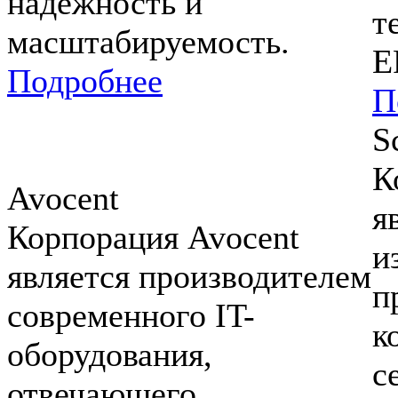
надежность и
т
масштабируемость.
E
Подробнее
П
S
К
Avocent
я
Корпорация Avocent
и
является производителем
п
современного IT-
к
оборудования,
с
отвечающего