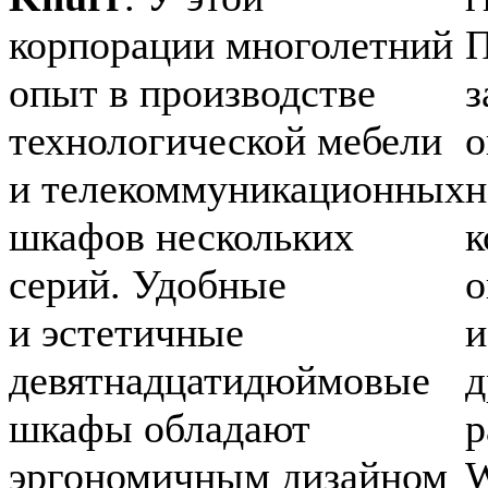
корпорации многолетний
П
опыт в производстве
з
технологической мебели
о
и телекоммуникационных
н
шкафов нескольких
к
серий. Удобные
о
и эстетичные
и
девятнадцатидюймовые
д
шкафы обладают
р
эргономичным дизайном
W