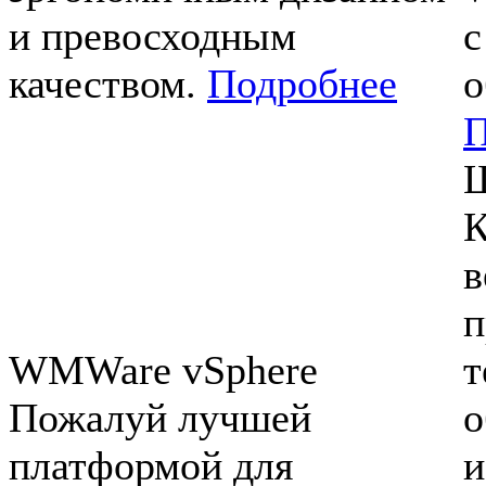
и превосходным
с
качеством.
Подробнее
о
П
Ш
К
в
п
WMWare vSphere
т
Пожалуй лучшей
о
платформой для
и