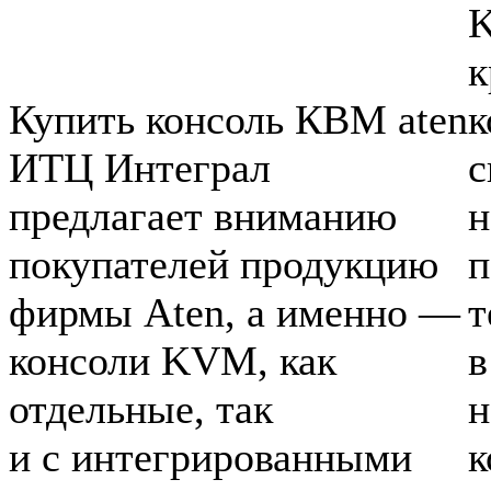
K
к
Купить консоль КВМ aten
к
ИТЦ Интеграл
с
предлагает вниманию
н
покупателей продукцию
п
фирмы Aten, а именно —
т
консоли KVM, как
в
отдельные, так
н
и с интегрированными
к