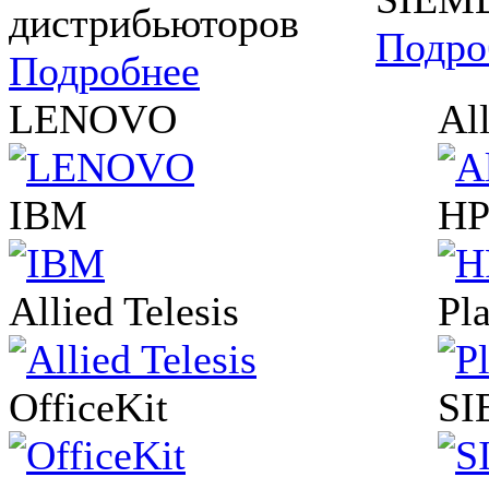
дистрибьюторов
Подро
Подробнее
LENOVO
All
IBM
H
Allied Telesis
Pl
OfficeKit
SI