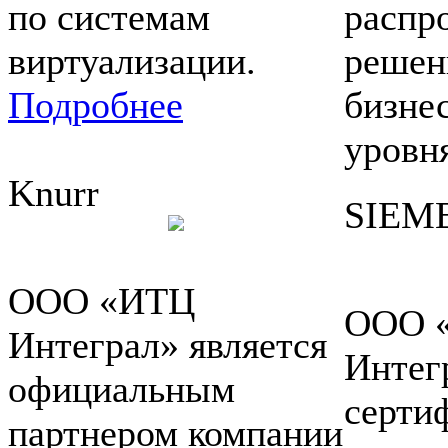
по системам
распр
виртуализации.
решен
Подробнее
бизне
уровн
Knurr
SIEM
ООО «ИТЦ
ООО 
Интеграл» является
Интег
официальным
серти
партнером компании