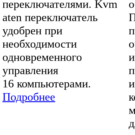
переключателями. Kvm
о
aten переключатель
П
удобрен при
п
необходимости
о
одновременного
и
управления
п
16 компьютерами.
и
Подробнее
к
м
д