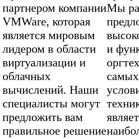
партнером компании
Мы ра
VMWare, которая
предл
является мировым
высок
лидером в области
и фун
виртуализации и
оргте
облачных
самых
вычислений. Наши
услов
специалисты могут
техни
предложить вам
являет
правильное решение
наибо