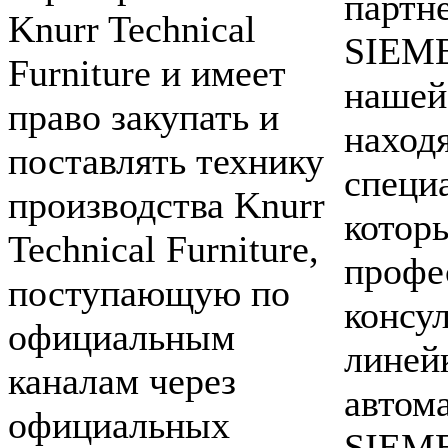
партн
Knurr Technical
SIEME
Furniture и имеет
нашей
право закупать и
наход
поставлять технику
специ
производства Knurr
котор
Technical Furniture,
профе
поступающую по
консу
официальным
линей
каналам через
автом
официальных
SIEM