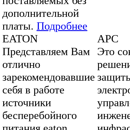
поставляемых без
дополнительной
платы.
Подробнее
EATON
APC
Представляем Вам
Это с
отлично
решени
зарекомендовавшие
защит
себя в работе
электр
источники
управл
бесперебойного
инжен
питания eaton
инфрас