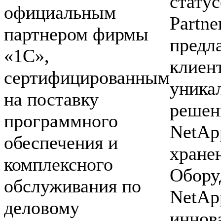
статус
официальным
Partne
партнером фирмы
предл
«1С»,
клиен
сертифицированным
уника
на поставку
решен
программного
NetAp
обеспечения и
хране
комплексного
Обору
обслуживания по
NetAp
деловому
иннов