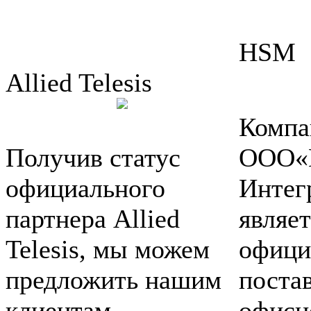
HSM
Allied Telesis
Компа
Получив статус
ООО«
официального
Интегр
партнера Allied
являет
Telesis, мы можем
офици
предложить нашим
поста
клиентам
офисн