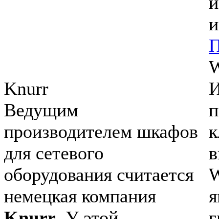
и
и
П
Knurr
И
Ведущим
п
производителем шкафов
к
для сетевого
в
оборудования считается
W
немецкая компания
Knurr
. У этой
г