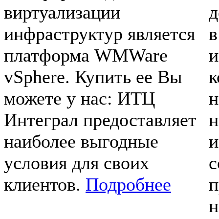
виртуализации
д
инфраструктур является
в
платформа WMWare
и
vSphere. Купить ее Вы
к
можете у нас: ИТЦ
н
Интеграл предоставляет
н
наиболее выгодные
и
условия для своих
с
клиентов.
Подробнее
п
н