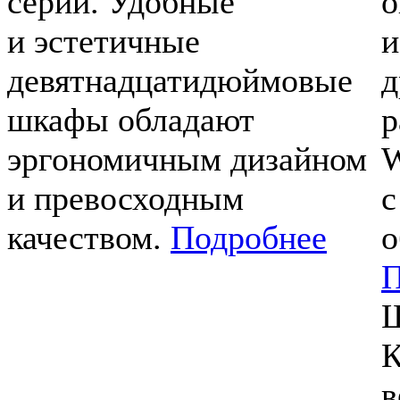
серий. Удобные
о
и эстетичные
и
девятнадцатидюймовые
д
шкафы обладают
р
эргономичным дизайном
W
и превосходным
с
качеством.
Подробнее
о
П
Ш
К
в