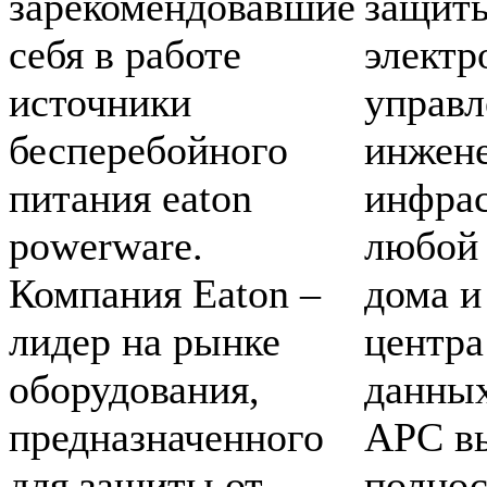
зарекомендовавшие
защит
себя в работе
электр
источники
управл
бесперебойного
инжен
питания eaton
инфрас
powerware.
любой 
Компания Eaton –
дома и
лидер на рынке
центра
оборудования,
данных
предназначенного
APC в
для защиты от
полно