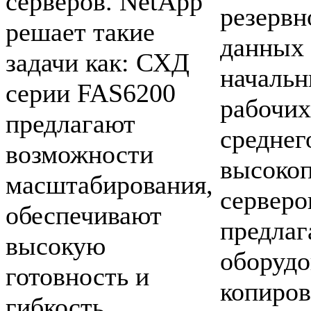
серверов. NetApp
резервн
решает такие
данных 
задачи как: СХД
начальн
серии FAS6200
рабочих
предлагают
среднег
возможности
высоко
масштабирования,
серверо
обеспечивают
предлаг
высокую
оборудо
готовность и
копиров
гибкость,