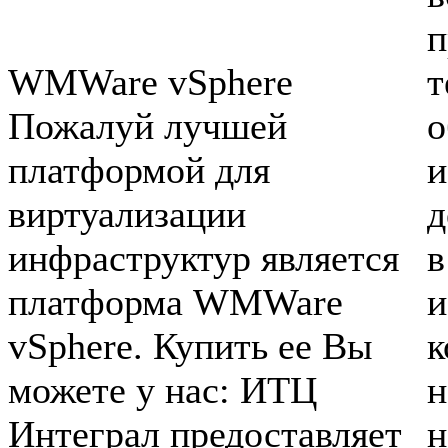
п
WMWare vSphere
т
Пожалуй лучшей
о
платформой для
и
виртуализации
д
инфраструктур является
в
платформа WMWare
и
vSphere. Купить ее Вы
к
можете у нас: ИТЦ
н
Интеграл предоставляет
н