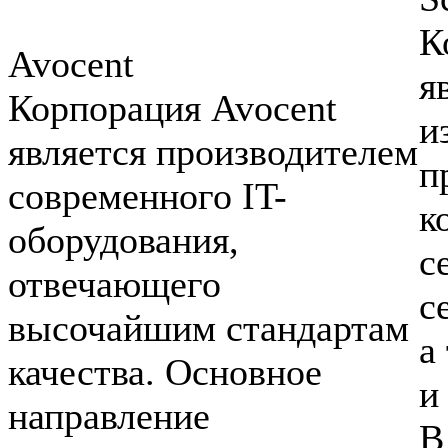
К
Avocent
я
Корпорация Avocent
и
является производителем
п
современного IT-
к
оборудования,
с
отвечающего
с
высочайшим стандартам
а
качества. Основное
и
направление
В