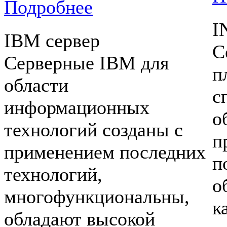
Подробнее
I
IBM сервер
С
Серверные IBM для
п
области
с
информационных
о
технологий созданы с
п
применением последних
п
технологий,
о
многофункциональны,
к
обладают высокой