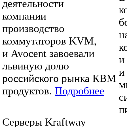
деятельности
к
компании —
б
производство
н
коммутаторов KVM,
к
и Avocent завоевали
и
львиную долю
и
российского рынка КВМ
м
продуктов.
Подробнее
с
п
Серверы Kraftway