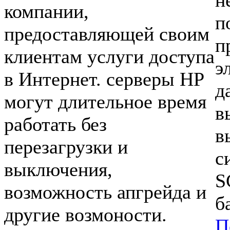
н
компании,
п
предоставляющей своим
п
клиентам услуги доступа
э
в Интернет. серверы HP
д
могут длительное время
в
работать без
в
перезагрузки и
с
выключения,
S
возможность апгрейда и
б
другие возмоности.
П