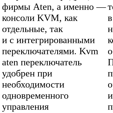
фирмы Aten, а именно —
т
консоли KVM, как
в
отдельные, так
н
и с интегрированными
к
переключателями. Kvm
о
aten переключатель
П
удобрен при
п
необходимости
о
одновременного
и
управления
п