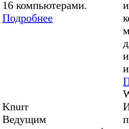
16 компьютерами.
и
Подробнее
к
м
д
и
и
П
Knurr
И
Ведущим
п