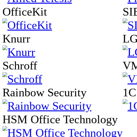
OfficeKit
SI
Knurr
L
Schroff
VM
Rainbow Security
1
HSM Office Technology