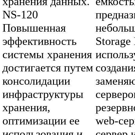
хранения данных.
емкость
NS-120
предназ
Повышенная
неболь
эффективность
Storage
системы хранения
использ
достигается путем
создани
консолидации
заменя
инфраструктуры
серверо
хранения,
резервн
оптимизации ее
web-cер
использования и
сервер 