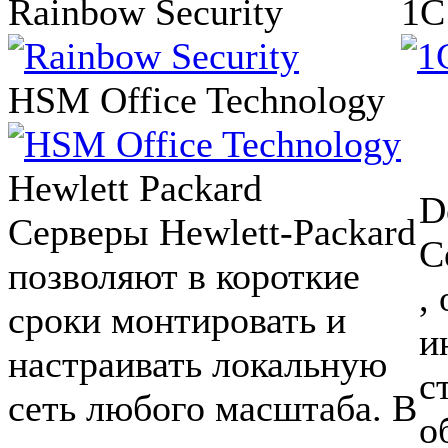
Rainbow Security
1
HSM Office Technology
Hewlett Packard
D
Cерверы Hewlett-Packard
С
позволяют в короткие
,
сроки монтировать и
и
настраивать локальную
с
сеть любого масштаба. В
о