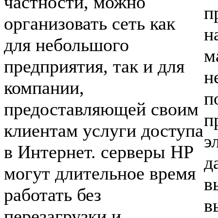
частности, можно
п
организовать сеть как
н
для небольшого
м
предприятия, так и для
н
компании,
п
предоставляющей своим
п
клиентам услуги доступа
э
в Интернет. серверы HP
д
могут длительное время
в
работать без
в
перезагрузки и