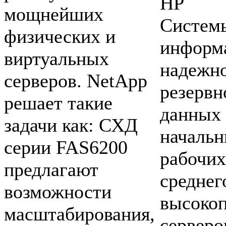
HP
мощнейших
Систем
физических и
информ
виртуальных
надежн
серверов. NetApp
резервн
решает такие
данных 
задачи как: СХД
начальн
серии FAS6200
рабочих
предлагают
среднег
возможности
высоко
масштабирования,
серверо