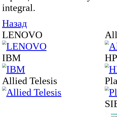
integral.
Назад
LENOVO
All
IBM
H
Allied Telesis
Pl
SI