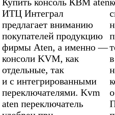
Купить консоль КВМ aten
к
ИТЦ Интеграл
с
предлагает вниманию
н
покупателей продукцию
п
фирмы Aten, а именно —
т
консоли KVM, как
в
отдельные, так
н
и с интегрированными
к
переключателями. Kvm
о
aten переключатель
П