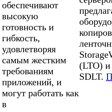
обеспечивают
предлаг
высокую
оборудо
готовность и
копиров
гибкость,
ленточн
удовлетворяя
Storage
самым жестким
(LTO) и
требованиям
SDLT.
П
приложений, и
могут работать как
в