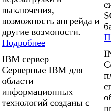
с
выключения,
S
возможность апгрейда и
б
другие возмоности.
П
Подробнее
I
IBM сервер
С
Серверные IBM для
п
области
с
информационных
о
технологий созданы с
п