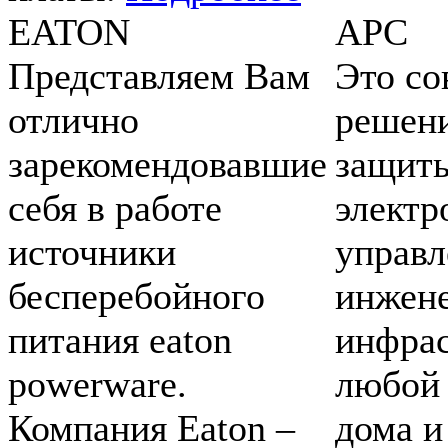
EATON
APC
Представляем Вам
Это с
отлично
решени
зарекомендовавшие
защит
себя в работе
электр
источники
управл
бесперебойного
инжен
питания eaton
инфрас
powerware.
любой 
Компания Eaton –
дома и