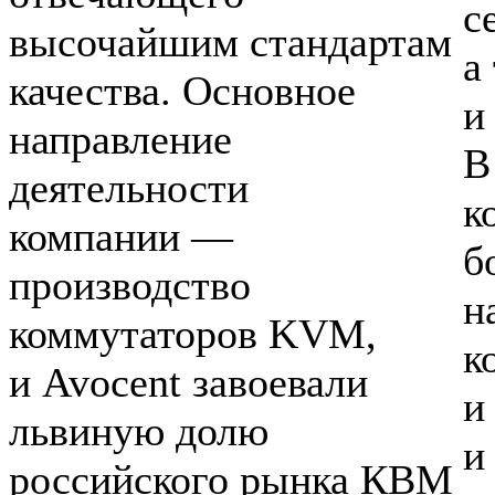
с
высочайшим стандартам
а
качества. Основное
и
направление
В
деятельности
к
компании —
б
производство
н
коммутаторов KVM,
к
и Avocent завоевали
и
львиную долю
и
российского рынка КВМ