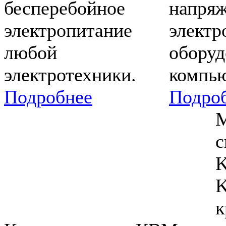
бесперебойное
напряж
электропитание
электр
любой
оборуд
электротехники.
компью
Подробнее
Подро
М
с
K
K
к