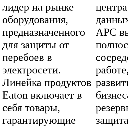
лидер на рынке
центра
оборудования,
данных
предназначенного
APC в
для защиты от
полно
перебоев в
сосред
электросети.
работе
Линейка продуктов
развит
Eaton включает в
бизнес
себя товары,
резерв
гарантирующие
защита