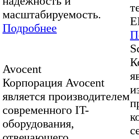
надежность и
т
масштабируемость.
E
Подробнее
П
S
К
Avocent
я
Корпорация Avocent
и
является производителем
п
современного IT-
к
оборудования,
с
отвечающего