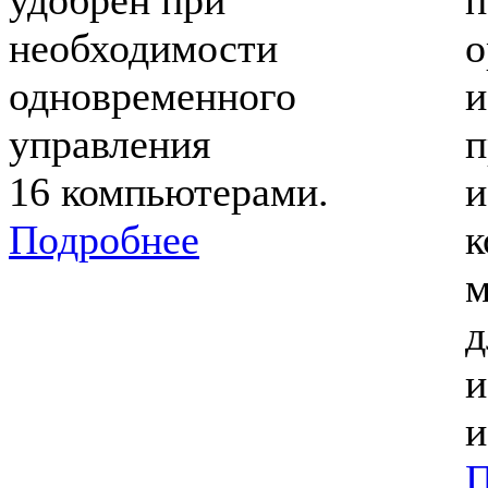
удобрен при
п
необходимости
о
одновременного
и
управления
п
16 компьютерами.
и
Подробнее
к
м
д
и
и
П