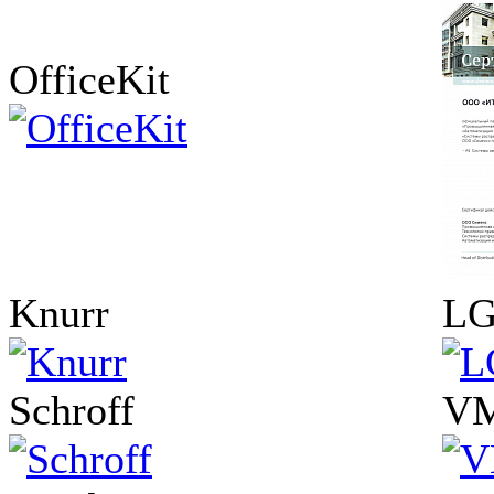
OfficeKit
Knurr
L
Schroff
VM