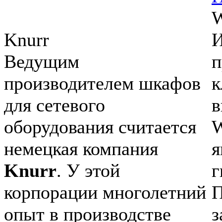
Knurr
И
Ведущим
п
производителем шкафов
к
для сетевого
в
оборудования считается
W
немецкая компания
Knurr
. У этой
г
корпорации многолетний
П
опыт в производстве
з