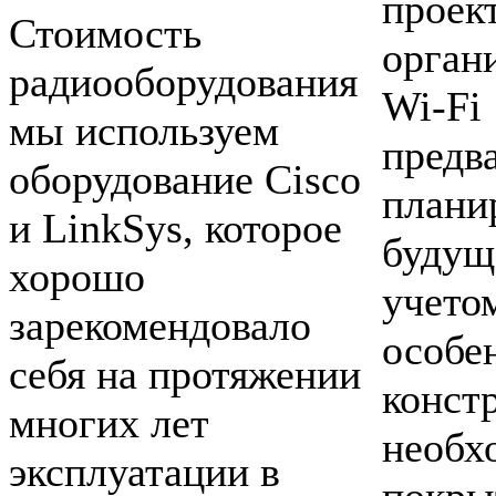
проек
Стоимость
орган
радиооборудования
Wi-Fi
мы используем
предв
оборудование Cisco
плани
и LinkSys, которое
будущ
хорошо
учето
зарекомендовало
особе
себя на протяжении
конст
многих лет
необх
эксплуатации в