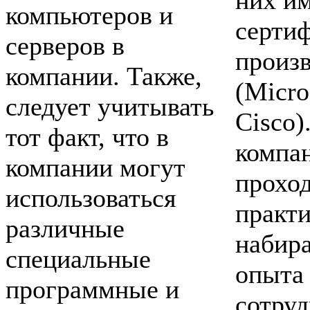
них и
компьютеров и
серти
серверов в
произ
компании. Также,
(Micro
следует учитывать
Cisco)
тот факт, что в
компа
компании могут
прохо
использоваться
практи
различные
набир
специальные
опыта
программные и
сотруд