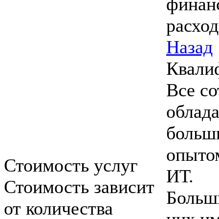
финан
расход
Назад
Квали
Все с
облад
больш
опыто
Стоимость услуг
ИТ.
Стоимость зависит
Больш
от количества