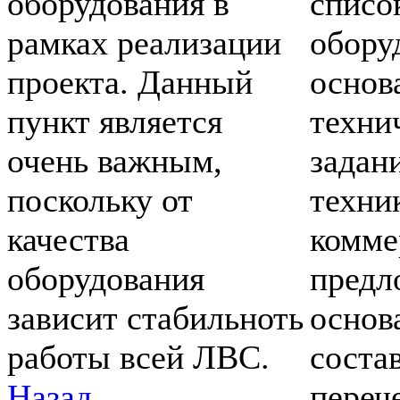
оборудования в
списо
рамках реализации
обору
проекта. Данный
основ
пункт является
техни
очень важным,
задан
поскольку от
техни
качества
комме
оборудования
предл
зависит стабильноть
основ
работы всей ЛВС.
соста
Назад
переч