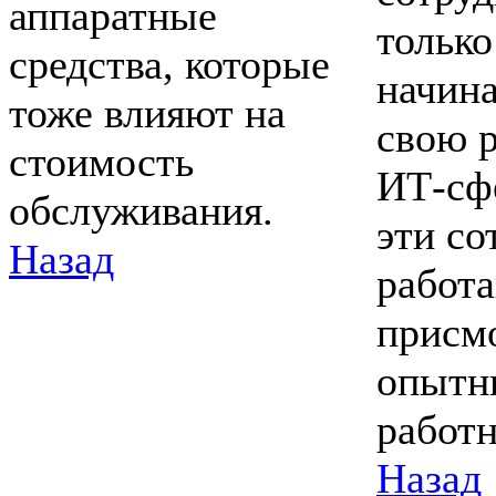
аппаратные
только
средства, которые
начин
тоже влияют на
свою р
стоимость
ИТ-сф
обслуживания.
эти со
Назад
работ
присм
опытн
работн
Назад