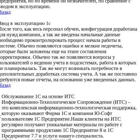
предприятия, но по времени он незначителен, по сравнение с
вводом в эксплуатацию.
Назад
Ввод в эксплуатацию 1с
После того, как весь персонал обучен, конфигурация доработана
для нужд компании, а так же введены начальные данные
необходимо проконтролировать процесс начала работы в
системе. Обычно появляются ошибки и мелкие недочеты,
которые были заложены еще на этапе составления
корректировки. Обычно так же появляются вопросы у
пользователей о ведении учета в подсистемах, работа в которых
не планировалась. Так же могут возникать потребности в
дополнительных доработках системы учета. А так же постоянно
требуются новые отчеты, на основании уже введенных данных.
Назад
Обслуживание 1С на основе ИТС
Информационно-Технологическое Сопровождение (ИТС) –
это комплексная информационно-технологическая поддержка,
которую оказывают Фирма 1С и компания Ю-Софт
с
пользователям 1С Предприятие.Наши клиенты на ИТС
регулярно получают уникальные материалы по работе с
программными продуктами 1С Предприятие 8 и 1С
Предприятие 7.7 и услуги нашего специалиста.