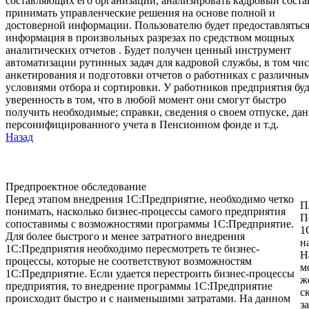
составляющих его организаций, анализировать кадровый соста
принимать управленческие решения на основе полной и
достоверной информации. Пользователю будет предоставлятьс
информация в произвольных разрезах по средством мощных
аналитических отчетов . Будет получен ценный инструмент
автоматизации рутинных задач для кадровой службы, в том чи
анкетирования и подготовки отчетов о работниках с различны
условиями отбора и сортировки. У работников предприятия бу
уверенность в том, что в любой момент они смогут быстро
получить необходимые; справки, сведения о своем отпуске, да
персонифицированного учета в Пенсионном фонде и т.д.
Назад
Предпроектное обследование
Перед этапом внедрения 1С:Предприятие, необходимо четко
П
понимать, насколько бизнес-процессы самого предприятия
П
сопоставимы с возможностями программы 1С:Предприятие.
1
Для более быстрого и менее затратного внедрения
н
1С:Предприятия необходимо пересмотреть те бизнес-
Н
процессы, которые не соответствуют возможностям
м
1С:Предприятие. Если удается перестроить бизнес-процессы
ж
предприятия, то внедрение программы 1С:Предприятие
с
происходит быстро и с наименьшими затратами. На данном
з