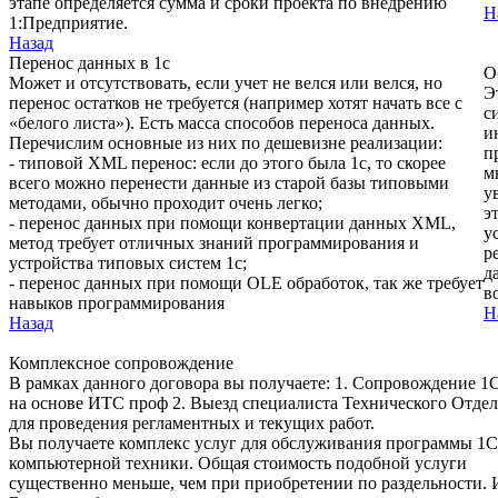
этапе определяется сумма и сроки проекта по внедрению
Н
1:Предприятие.
Назад
Перенос данных в 1с
О
Может и отсутствовать, если учет не велся или велся, но
Э
перенос остатков не требуется (например хотят начать все с
с
«белого листа»). Есть масса способов переноса данных.
и
Перечислим основные из них по дешевизне реализации:
п
- типовой XML перенос: если до этого была 1с, то скорее
м
всего можно перенести данные из старой базы типовыми
у
методами, обычно проходит очень легко;
э
- перенос данных при помощи конвертации данных XML,
у
метод требует отличных знаний программирования и
р
устройства типовых систем 1с;
д
- перенос данных при помощи OLE обработок, так же требует
в
навыков программирования
Н
Назад
Комплексное сопровождение
В рамках данного договора вы получаете: 1. Сопровождение 1
на основе ИТС проф 2. Выезд специалиста Технического Отдел
для проведения регламентных и текущих работ.
Вы получаете комплекс услуг для обслуживания программы 1С
компьютерной техники. Общая стоимость подобной услуги
существенно меньше, чем при приобретении по раздельности. 