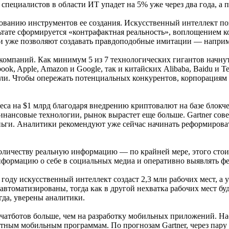
 специалистов в области ИТ упадет на 5% уже через два года, а 
анию инструментов ее создания. Искусственный интеллект позв
ьтате сформируется «контрафактная реальность», воплощением к
и уже позволяют создавать правдоподобные имитации — наприме
компаний. Как минимум 5 из 7 технологических гигантов начну
ook, Apple, Amazon и Google, так и китайских Alibaba, Baidu и 
ыли. Чтобы опережать потенциальных конкурентов, корпорациям
неса на $1 млрд благодаря внедрению криптовалют на базе блок
нансовые технологии, рынок вырастет еще больше. Gartner совет
ьги. Аналитики рекомендуют уже сейчас начинать реформироват
оличеству реальную информацию — по крайней мере, этого стои
информацию о себе в социальных медиа и оперативно выявлять ф
0 году искусственный интеллект создаст 2,3 млн рабочих мест, а
автоматизированы, тогда как в другой нехватка рабочих мест бу
гда, уверены аналитики.
а чатботов больше, чем на разработку мобильных приложений. Н
ным мобильным программам. По прогнозам Gartner, через пару