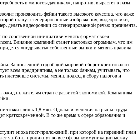
потребность в «многозадачниках», напротив, вырастет в разы.
олит производить фейки такого высокого качества, что даже
оторой станут сгенерированные изображения, видеоролики,
р, делать видеоролики со сгенерированной речью президента.
т по собственной инициативе менять формат своей
Tencent. Влияние компаний станет настолько огромным, что им
 придется «подрывать» собственные рынки и менять правила
чейна. За последний год общий мировой оборот криптовалют
ует всем предприятиям, а не только банкам, учитывать, что
ь платежные системы, менять подход к сбору налогов и
т ожидать жителям стран с развитой экономикой. Компаниям
ейки.
 уничтожит лишь 1,8 млн. Однако изменения на рынке труда
дет кратковременной. В то же время в сфере образования и
аступит эпоха пост-приложений, при которой на передний план
 лет чатботы проникнут во все сферы коммуникации между