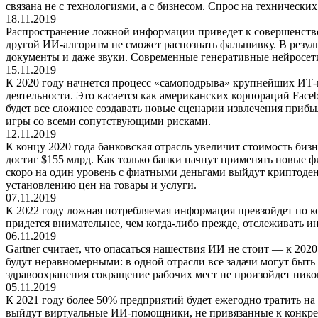
связана не с технологиями, а с бизнесом. Спрос на технических
18.11.2019
Распространение ложной информации приведет к совершенствов
другой ИИ-алгоритм не сможет распознать фальшивку. В резул
документы и даже звуки. Современные генеративные нейросет
15.11.2019
К 2020 году начнется процесс «самоподрыва» крупнейших ИТ-
деятельности. Это касается как американских корпораций Faceb
будет все сложнее создавать новые сценарии извлечения приб
игры со всеми сопутствующими рисками.
12.11.2019
К концу 2020 года банковская отрасль увеличит стоимость биз
достиг $155 млрд. Как только банки начнут применять новые фи
скоро на один уровень с фиатными деньгами выйдут криптоден
установлению цен на товары и услуги.
07.11.2019
К 2022 году ложная потребляемая информация превзойдет по к
придется внимательнее, чем когда-либо прежде, отслеживать 
06.11.2019
Gartner считает, что опасаться нашествия ИИ не стоит — к 202
будут неравномерными: в одной отрасли все задачи могут быть 
здравоохранения сокращение рабочих мест не произойдет нико
05.11.2019
К 2021 году более 50% предприятий будет ежегодно тратить н
выйдут виртуальные ИИ-помощники, не привязанные к конкрет