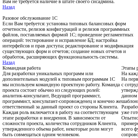
Вам не требуется наличие в штате своего сисадмина.
Назад
Разовое обслуживание 1С
Если Вам требуется: установка типовых балансовых форм
отчетности, релизов конфигураций и релизов программных
файлов, поставляемых фирмой 1С; проведение регламентных
операций: тестирование и исправление БД; настройка
интерфейсов и прав доступа; редактирование и модификация
существующих форм и отчетов; создание новых отчетов и
обработок, расширяющих функциональность системы.
Назад
Командная работа
Этапы 
Для разработки уникальных программ или
На кажд
дополнительных модулей к типовым программам 1С
На перв
мы используем командную проектную работу. Команда
с сотру
проекта состоит обычно из следующих ролей:
утвержд
аналитик-консультант, Ведущий программист,
данном 
программист, консультант-сопровожденец и конечно же
шаблоны
ответственный за данный проект со стороны Клиента.
Разрабо
Каждая роль включается в работу на соответствующем
уже гот
этапе разработки и внедрения. В зависимости от
Опытной
сложности проекта, количества сотрудников Клиента,
пример
утвержденного объема работ, некоторые роли могут
всего ф
быть совмещаться одним человеком.
сопров