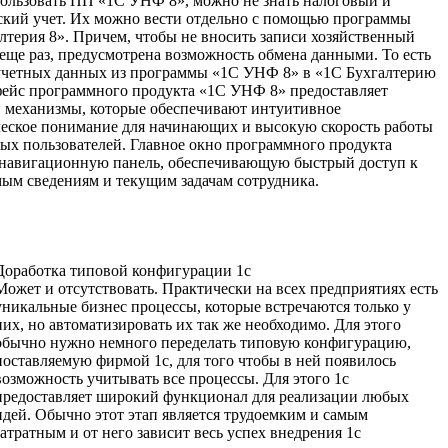
ользовать ПП «1С УНФ 8», можно не знать налоговый и
ский учет. Их можно вести отдельно с помощью программы
лтерия 8». Причем, чтобы не вносить записи хозяйственный
еще раз, предусмотрена возможность обмена данными. То есть
учетных данных из программы «1С УНФ 8» в «1С Бухгалтерию
ейс программного продукта «1С УНФ 8» предоставляет
и механизмы, которые обеспечивают интуитивное
еское понимание для начинающих и высокую скорость работы
ых пользователей. Главное окно программного продукта
навигационную панель, обеспечивающую быстрый доступ к
ым сведениям и текущим задачам сотрудника.
Доработка типовой конфигурации 1с
Может и отсутствовать. Практически на всех предприятиях есть
уникальные бизнес процессы, которые встречаются только у
них, но автоматизировать их так же необходимо. Для этого
обычно нужно немного переделать типовую конфигурацию,
поставляемую фирмой 1с, для того чтобы в ней появилось
возможность учитывать все процессы. Для этого 1с
предоставляет широкий функционал для реализации любых
идей. Обычно этот этап является трудоемким и самым
затратным и от него зависит весь успех внедрения 1с