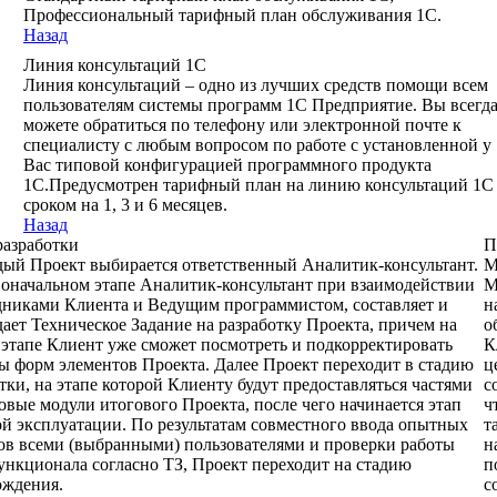
Профессиональный тарифный план обслуживания 1С.
Назад
Линия консультаций 1С
Линия консультаций – одно из лучших cредств помощи всем
пользователям системы программ 1С Предприятие. Вы всегд
можете обратиться по телефону или электронной почте к
специалисту с любым вопросом по работе с установленной у
Вас типовой конфигурацией программного продукта
1С.Предусмотрен тарифный план на линию консультаций 1С
сроком на 1, 3 и 6 месяцев.
Назад
разработки
П
ый Проект выбирается ответственный Аналитик-консультант.
М
оначальном этапе Аналитик-консультант при взаимодействии
М
дниками Клиента и Ведущим программистом, составляет и
н
ает Техническое Задание на разработку Проекта, причем на
о
этапе Клиент уже сможет посмотреть и подкорректировать
К
 форм элементов Проекта. Далее Проект переходит в стадию
ц
тки, на этапе которой Клиенту будут предоставляться частями
с
овые модули итогового Проекта, после чего начинается этап
ч
 эксплуатации. По результатам совместного ввода опытных
т
ов всеми (выбранными) пользователями и проверки работы
н
ункционала согласно ТЗ, Проект переходит на стадию
п
ождения.
с