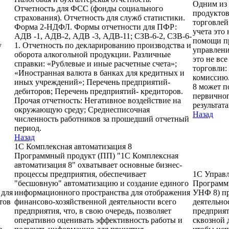
Одним из 
Отчетность для ФСС (фонды социального
продуктов
страхования). Отчетность для служб статистики.
торговлей
Форма 2-НДФЛ. Формы отчетности для ПФР:
учета это 
.
АДВ -1, АДВ-2, АДВ -3, АДВ-11; СЗВ-6-2, СЗВ-6-
помощи пр
у
1. Отчетность по декларированию производства и
управлени
оборота алкогольной продукции. Различные
это не вс
справки: «Рублевые и иные расчетные счета»;
торговли:
«Иностранная валюта в банках для кредитных и
комиссию.
иных учреждений»; Перечень предприятий-
8 может п
дебиторов; Перечень предприятий- кредиторов.
первичног
Прочая отчетность: Негативное воздействие на
результат
окружающую среду; Среднесписочная
Назад
численность работников за прошедший отчетный
период.
Назад
1С Комплексная автоматизация 8
Программный продукт (ПП) "1С Комплексная
автоматизация 8" охватывает основные бизнес-
процессы предприятия, обеспечивает
1С Управ
"бесшовную" автоматизацию и создание единого
Программн
 для
информационного пространства для отображения
УНФ 8) пр
тов
финансово-хозяйственной деятельности всего
деятельно
предприятия, что, в свою очередь, позволяет
предприят
оперативно оценивать эффективность работы и
сквозной 