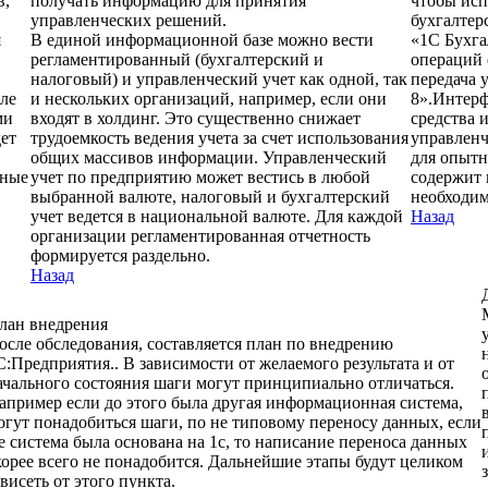
в,
получать информацию для принятия
чтобы исп
управленческих решений.
бухгалтер
я
В единой информационной базе можно вести
«1С Бухга
регламентированный (бухгалтерский и
операций 
налоговый) и управленческий учет как одной, так
передача 
сле
и нескольких организаций, например, если они
8».Интерф
ми
входят в холдинг. Это существенно снижает
средства 
дет
трудоемкость ведения учета за счет использования
управленч
общих массивов информации. Управленческий
для опытн
нные
учет по предприятию может вестись в любой
содержит 
выбранной валюте, налоговый и бухгалтерский
необходим
учет ведется в национальной валюте. Для каждой
Назад
организации регламентированная отчетность
формируется раздельно.
Назад
лан внедрения
осле обследования, составляется план по внедрению
С:Предприятия.. В зависимости от желаемого результата и от
ачального состояния шаги могут принципиально отличаться.
апример если до этого была другая информационная система,
огут понадобиться шаги, по не типовому переносу данных, если
е система была основана на 1с, то написание переноса данных
корее всего не понадобится. Дальнейшие этапы будут целиком
ависеть от этого пункта.