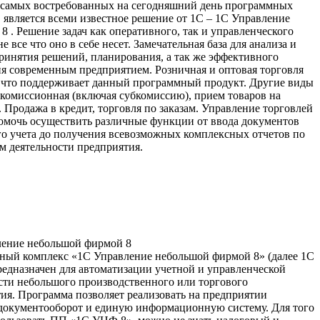
самых востребованных на сегодняшний день программных
 является всеми известное решение от 1С – 1С Управление
 8 . Решение задач как оперативного, так и управленческого
не все что оно в себе несет. Замечательная база для анализа и
инятия решений, планирования, а так же эффективного
я современным предприятием. Розничная и оптовая торговля
е что поддерживает данный программный продукт. Другие виды
 комиссионная (включая субкомиссию), прием товаров на
 Продажа в кредит, торговля по заказам. Управление торговлей
омочь осуществить различные функции от ввода документов
о учета до получения всевозможных комплексных отчетов по
ам деятельности предприятия.
ление небольшой фирмой 8
ый комплекс «1С Управление небольшой фирмой 8» (далее 1С
едназначен для автоматизации учетной и управленческой
сти небольшого производственного или торгового
ия. Программа позволяет реализовать на предприятии
документооборот и единую информационную систему. Для того