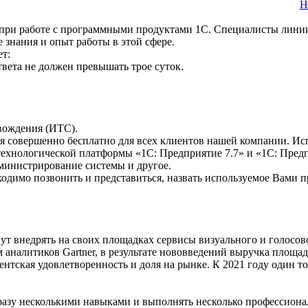
Н
 при работе с программными продуктами 1С. Специалисты лини
знания и опыт работы в этой сфере.
т:
твета не должен превышать трое суток.
вождения (ИТС).
ся совершенно бесплатно для всех клиентов нашей компании. Ис
технологической платформы «1С: Предприятие 7.7» и «1С: Пред
министрирование системы и другое.
ходимо позвонить и представиться, назвать используемое Вами 
ут внедрять на своих площадках сервисы визуального и голосов
 аналитиков Gartner, в результате нововведений выручка площад
нтская удовлетворенность и доля на рынке. К 2021 году один т
разу несколькими навыками и выполнять несколько профессионал