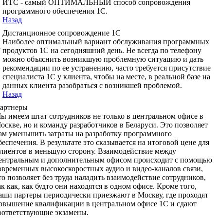
ИТС - самый ОПТИМАЛЬНЫЙ способ сопровождения
программного обеспечения 1С.
Назад
Дистанционное сопровождение 1С
Наиболее оптимальный вариант обслуживания программных
а
продуктов 1С на сегодняшний день. Не всегда по телефону
можно объяснить возникшую проблемную ситуацию и дать
рекомендации по ее устранению, часто требуется присутствие
специалиста 1С у клиента, чтобы на месте, в реальной базе на
данных клиента разобраться с возникшей проблемой.
Назад
артнеры
ы имеем штат сотрудников не только в центральном офисе в
оскве, но и команду разработчиков в Беларуси. Это позволяет
ам уменьшить затраты на разработку программного
беспечения. В результате это сказывается на итоговой цене для
лиентов в меньшую сторону. Взаимодействие между
ентральным и дополнительным офисом происходит с помощью
овременных высокоскоростных аудио и видео-каналов связи,
то позволяет без труда наладить взаимодействие сотрудников,
ак как, как будто они находятся в одном офисе. Кроме того,
аши партеры периодически приезжают в Москву, где проходят
овышение квалификации в центральном офисе 1С и сдают
оответствующие экзамены.